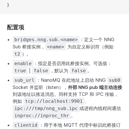
}
配置项
：定义一个 NNG
bridges.nng.sub.<name>
Sub 桥接实例，
为自定义标识符（例如
<name>
）。
t2
：指定是否启用此桥接实例。可选值：
enable
|
，默认为
。
true
false
false
：NanoMQ 在此地址上启动 NNG
sub_url
sub0
Socket 并监听（listen），
外部 NNG pub 端主动连接
到该地址以推送消息。同样支持 TCP 和 IPC 传输，
例如
、
tcp://localhost:9901
或进程内线程间通信
ipc:///tmp/nng_sub.ipc
。
inproc://inproc_thr
：用于本地 MQTT 代理中标识此桥接订
clientid