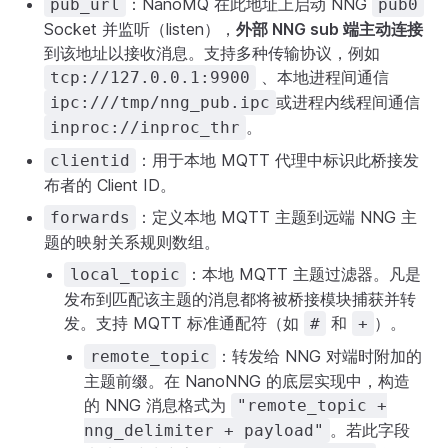
：NanoMQ 在此地址上启动 NNG
pub_url
pub0
Socket 并监听（listen），
外部 NNG sub 端主动连接
到该地址以接收消息。支持多种传输协议，例如
、本地进程间通信
tcp://127.0.0.1:9900
或进程内线程间通信
ipc:///tmp/nng_pub.ipc
。
inproc://inproc_thr
：用于本地 MQTT 代理中标识此桥接发
clientid
布者的 Client ID。
：定义本地 MQTT 主题到远端 NNG 主
forwards
题的映射关系规则数组。
：本地 MQTT 主题过滤器。凡是
local_topic
发布到匹配该主题的消息都将被桥接模块捕获并转
发。支持 MQTT 标准通配符（如
和
）。
#
+
：转发给 NNG 对端时附加的
remote_topic
主题前缀。在 NanoNNG 的底层实现中，构造
的 NNG 消息格式为
"remote_topic +
。若此字段
nng_delimiter + payload"