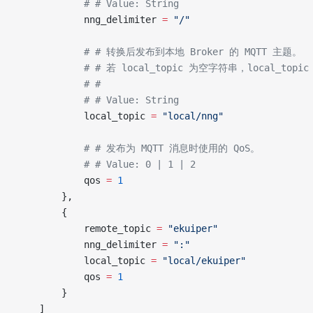
            # # Value: String
            nng_delimiter 
=
 "/"
            # # 转换后发布到本地 Broker 的 MQTT 主题。
            # # 若 local_topic 为空字符串，local_topic
            # #
            # # Value: String
            local_topic 
=
 "local/nng"
            # # 发布为 MQTT 消息时使用的 QoS。
            # # Value: 0 | 1 | 2
            qos 
=
 1
        },
        {
            remote_topic 
=
 "ekuiper"
            nng_delimiter 
=
 ":"
            local_topic 
=
 "local/ekuiper"
            qos 
=
 1
        }
    ]