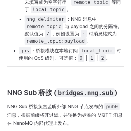
未填写或为空字符串，
等同
remote_topic
于
。
local_topic
：NNG 消息中
nng_delimiter
与 payload 之间的分隔符。
remote_topic
默认值为
，例如设置为
时消息格式为
/
:
。
remote_topic:payload
：桥接模块在本地订阅
时
qos
local_topic
使用的 QoS 级别。可选值：
|
|
。
0
1
2
NNG Sub 桥接 (
)
bridges.nng.sub
NNG Sub 桥接负责监听外部 NNG 节点发布的
pub0
消息，根据前缀将其过滤，并转换为标准的 MQTT 消息
在 NanoMQ 内部代理上发布。