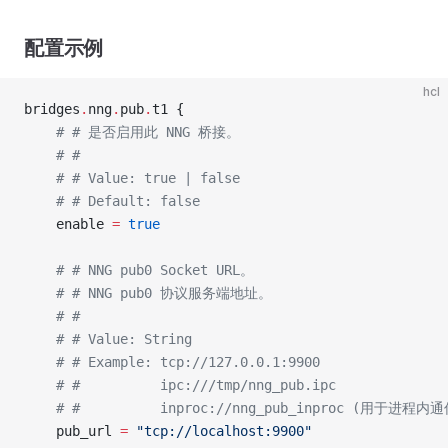
配置示例
hcl
bridges
.
nng
.
pub
.
t1 {
    # # 是否启用此 NNG 桥接。
    # #
    # # Value: true | false
    # # Default: false
    enable 
=
 true
    # # NNG pub0 Socket URL。
    # # NNG pub0 协议服务端地址。
    # #
    # # Value: String
    # # Example: tcp://127.0.0.1:9900
    # #          ipc:///tmp/nng_pub.ipc
    # #          inproc://nng_pub_inproc (用于进程内
    pub_url 
=
 "tcp://localhost:9900"