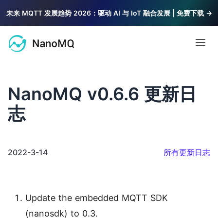
未来 MQTT 发展趋势 2026：驱动 AI 与 IoT 融合发展 | 免费下载 →
Open
文档
NanoMQ v0.6.6 更新日
MQTT
志
博客
MQTT 教程
基础知识与系统教程，由浅入深讲解 MQTT
2022-3-14
所有更新日志
社区
MQTT 5 探索
最新特性解读，探索 MQTT 5.0 价值
问答
2.6k
访问 NanoMQ 问答社区获取帮助
Update the embedded MQTT SDK
公共 MQTT 服务器
联系我们
(nanosdk) to 0.3.
支持 TLS/SSL 的免费公共 MQTT 5.0 服务器