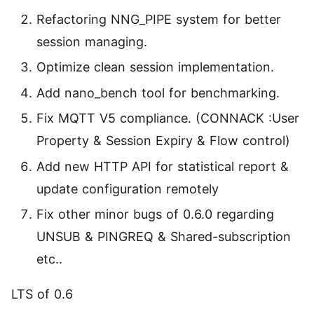
活动
Refactoring NNG_PIPE system for better
获取免费的技术活动信息
下载
MQTT 客户端库
session managing.
找到合适您的 MQTT 客户端库
Optimize clean session implementation.
MQTT 安全
Add nano_bench tool for benchmarking.
MQTT 安全配置教程，为物联网应用保驾护航
Fix MQTT V5 compliance. (CONNACK :User
MQTTX
Property & Session Expiry & Flow control)
跨平台 MQTT 5.0 桌面客户端
Add new HTTP API for statistical report &
update configuration remotely
MQTTX CLI
强大而易用的 MQTT 5.0 命令行工具
Fix other minor bugs of 0.6.0 regarding
UNSUB & PINGREQ & Shared-subscription
MQTTX Web
etc..
运行在浏览器上的 MQTT 5.0 WebSocket 客户端
LTS of 0.6
MQTT Bench
MQTT 5.0 基准测试工具